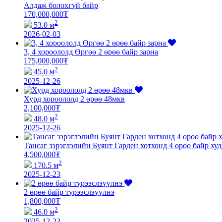
Алдаж болохгүй байр
170,000,000
₮
2
53.0 м
2026-02-03
3, 4 хороололд Өргөө 2 өрөө байр зарна
175,000,000
₮
2
45.0 м
2025-12-26
Хурд хороололд 2 өрөө 48мкв
2,100,000
₮
2
48.0 м
2025-12-26
Тансаг зэрэглэлийн Буянт Гарден хотхонд 4 өрөө байр ху
4,500,000
₮
2
170.5 м
2025-12-23
2 өрөө байр түрээслэүүлнэ
1,800,000
₮
2
46.0 м
2025-12-23