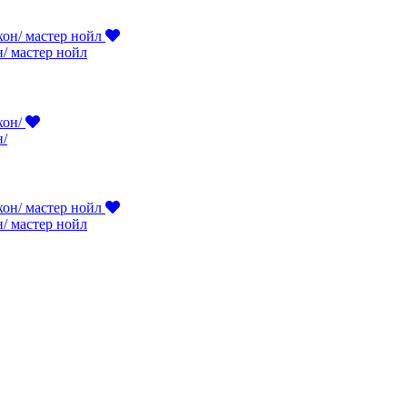
н/ мастер нойл
н/
н/ мастер нойл