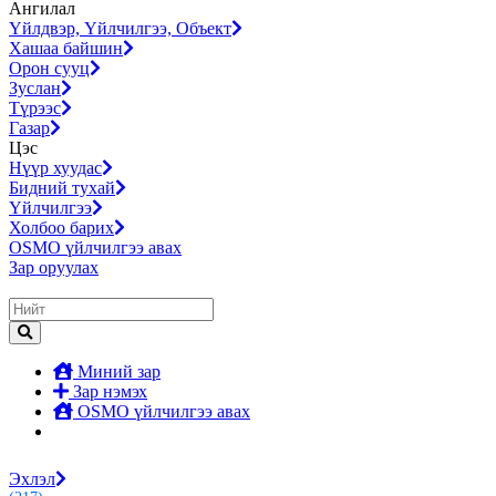
Ангилал
Үйлдвэр, Үйлчилгээ, Объект
Хашаа байшин
Орон сууц
Зуслан
Түрээс
Газар
Цэс
Нүүр хуудас
Бидний тухай
Үйлчилгээ
Холбоо барих
OSMO үйлчилгээ авах
Зар оруулах
Миний зар
Зар нэмэх
OSMO үйлчилгээ авах
Эхлэл