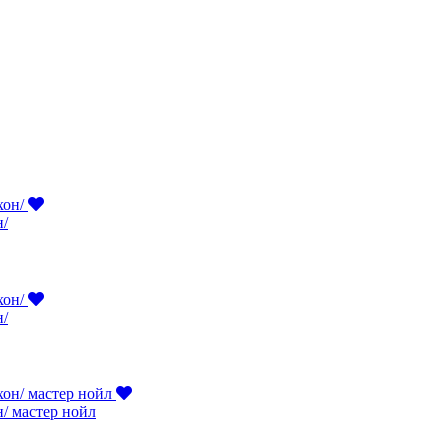
н/
н/
н/ мастер нойл