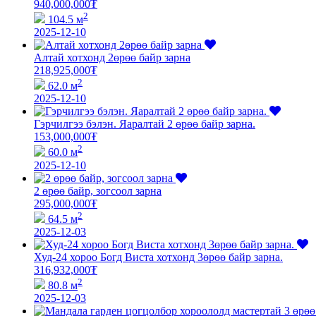
940,000,000
₮
2
104.5 м
2025-12-10
Алтай хотхонд 2өрөө байр зарна
218,925,000
₮
2
62.0 м
2025-12-10
Гэрчилгээ бэлэн. Яаралтай 2 өрөө байр зарна.
153,000,000
₮
2
60.0 м
2025-12-10
2 өрөө байр, зогсоол зарна
295,000,000
₮
2
64.5 м
2025-12-03
Худ-24 хороо Богд Виста хотхонд 3өрөө байр зарна.
316,932,000
₮
2
80.8 м
2025-12-03