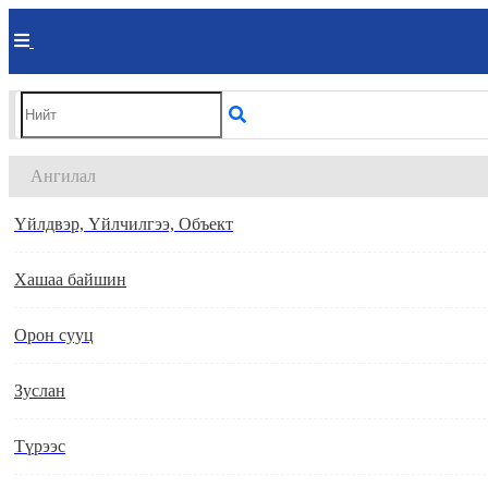
Ангилал
Үйлдвэр, Үйлчилгээ, Объект
Хашаа байшин
Орон сууц
Зуслан
Түрээс