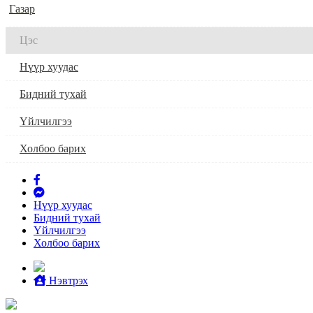
Газар
Цэс
Нүүр хуудас
Бидний тухай
Үйлчилгээ
Холбоо барих
Нүүр хуудас
Бидний тухай
Үйлчилгээ
Холбоо барих
Нэвтрэх