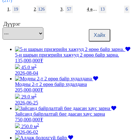
(217)
1 өрөө
19
2 өрөө
126
3 өрөө
57
4 өрөө (+)
13
Хаус
6
Дүүрэг
Хайх
5-н шарын призерийн хажууд 2 өрөө байр зарна.
135,000,000
₮
2
45.0 м
2026-08-04
Модны 2-т 2 өрөө байр худалдана
205,000,000
₮
2
29.0 м
2026-06-25
Зайсанд байрлалтай бие даасан хаус зарна
750,000,000
₮
2
250.0 м
2026-06-02