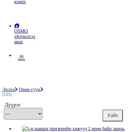
нэмэх
OSMO
үйлчилгээ
авах
Зар
нэмэх
Эхлэл
Орон сууц
(125)
Дүүрэг
Хайх