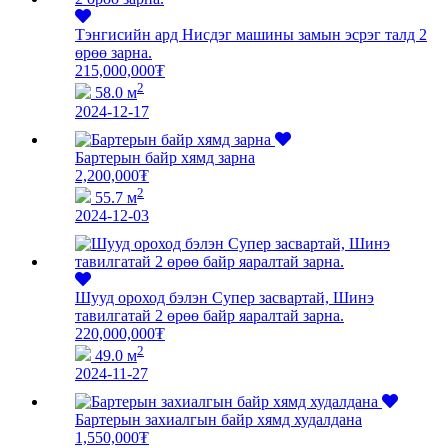
Тэнгисийн ард Нисдэг машины замын эсрэг талд 2
өрөө зарна.
215,000,000
₮
2
58.0 м
2024-12-17
Бартерын байр хямд зарна
2,200,000
₮
2
55.7 м
2024-12-03
Шууд ороход бэлэн Супер засвартай, Шинэ
тавилгатай 2 өрөө байр яаралтай зарна.
220,000,000
₮
2
49.0 м
2024-11-27
Бартерын захиалгын байр хямд худалдана
1,550,000
₮