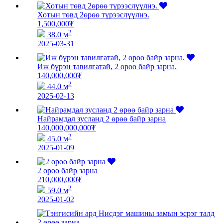
Хотын төвд 2өрөө түрээслүүлнэ.
1,500,000
₮
2
38.0 м
2025-03-31
Иж бүрэн тавилгатай, 2 өрөө байр зарна.
140,000,000
₮
2
44.0 м
2025-02-13
Найрамдал зусланд 2 өрөө байр зарна
140,000,000,000
₮
2
45.0 м
2025-01-09
2 өрөө байр зарна
210,000,000
₮
2
59.0 м
2025-01-02