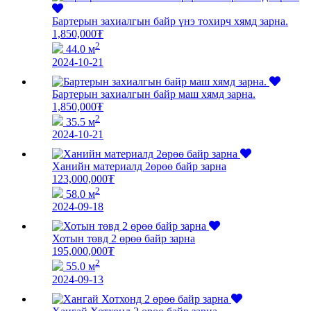
Бартерын захиалгын байр үнэ тохирч хямд зарна.
1,850,000
₮
2
44.0 м
2024-10-21
Бартерын захиалгын байр маш хямд зарна.
1,850,000
₮
2
35.5 м
2024-10-21
Ханийн материалд 2өрөө байр зарна
123,000,000
₮
2
58.0 м
2024-09-18
Хотын төвд 2 өрөө байр зарна
195,000,000
₮
2
55.0 м
2024-09-13