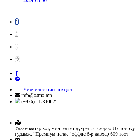
2024-08-06
1
2
3
Үйлчилгээний нөхцөл
info@osmo.mn
(+976) 11-310025
Улаанбаатар хот, Чингэлтэй дүүрэг 5-р хороо Их тойруу
гудамж, “Премиум палас” оффис 6-р давхар 609 тоот