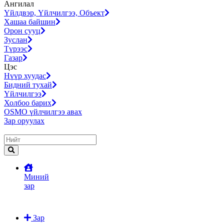
Ангилал
Үйлдвэр, Үйлчилгээ, Объект
Хашаа байшин
Орон сууц
Зуслан
Түрээс
Газар
Цэс
Нүүр хуудас
Бидний тухай
Үйлчилгээ
Холбоо барих
OSMO үйлчилгээ авах
Зар оруулах
Миний
зар
Зар