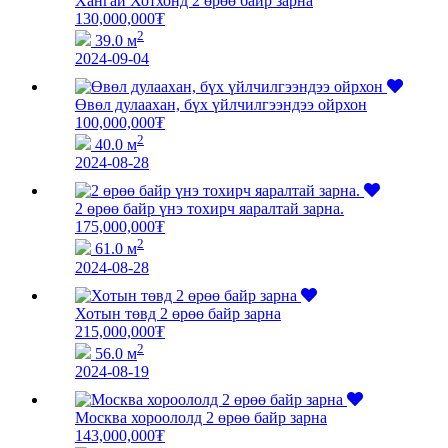
Хангай Хотхонд 2 өрөө байр зарна
130,000,000
₮
2
39.0 м
2024-09-04
Өвөл дулаахан, бүх үйлчилгээндээ ойрхон
100,000,000
₮
2
40.0 м
2024-08-28
2 өрөө байр үнэ тохирч яаралтай зарна.
175,000,000
₮
2
61.0 м
2024-08-28
Хотын төвд 2 өрөө байр зарна
215,000,000
₮
2
56.0 м
2024-08-19
Москва хороололд 2 өрөө байр зарна
143,000,000
₮