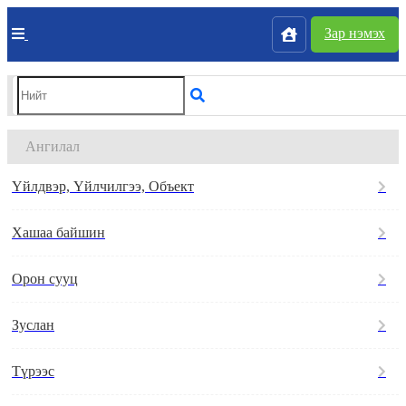
Зар нэмэх
Ангилал
Үйлдвэр, Үйлчилгээ, Объект
Хашаа байшин
Орон сууц
Зуслан
Түрээс