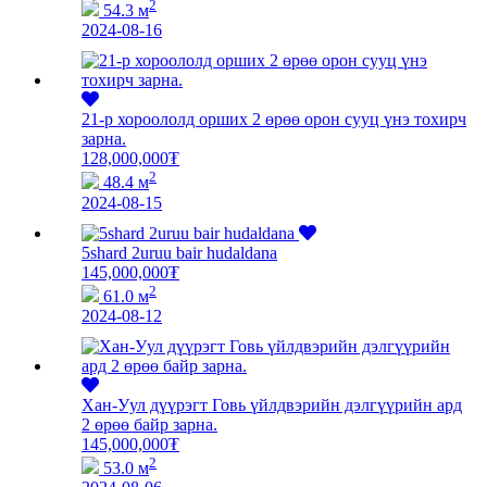
2
54.3 м
2024-08-16
21-р хороололд орших 2 өрөө орон сууц үнэ тохирч
зарна.
128,000,000
₮
2
48.4 м
2024-08-15
5shard 2uruu bair hudaldana
145,000,000
₮
2
61.0 м
2024-08-12
Хан-Уул дүүрэгт Говь үйлдвэрийн дэлгүүрийн ард
2 өрөө байр зарна.
145,000,000
₮
2
53.0 м