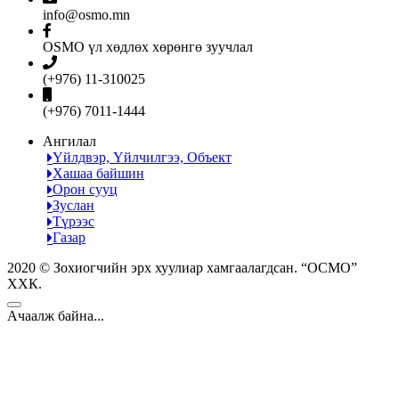
info@osmo.mn
OSMO үл хөдлөх хөрөнгө зуучлал
(+976) 11-310025
(+976) 7011-1444
Ангилал
Үйлдвэр, Үйлчилгээ, Объект
Хашаа байшин
Орон сууц
Зуслан
Түрээс
Газар
2020 © Зохиогчийн эрх хуулиар хамгаалагдсан. “ОСМО”
ХХК.
Ачаалж байна...