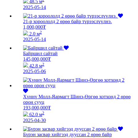
48.5 м
2025-05-14
21-р хороололд 2 өрөө байр түрээслүүлнэ.
1,000,000
₮
2
2.0 м
2025-05-14
Байршил сайтай
145,000,000
₮
2
42.8 м
2025-05-06
Хүннү Молл-Яармагт Шинэ-Өргөө хотхонд 2 өрөө
орон сууц
193,000,000
₮
2
62.0 м
2025-04-30
Бүрэн засвар хийгээд дууссан 2 өрөө байр