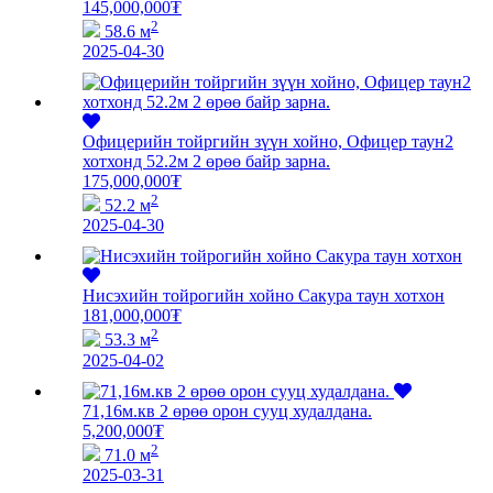
145,000,000
₮
2
58.6 м
2025-04-30
Офицерийн тойргийн зүүн хойно, Офицер таун2
хотхонд 52.2м 2 өрөө байр зарна.
175,000,000
₮
2
52.2 м
2025-04-30
Нисэхийн тойрогийн хойно Сакура таун хотхон
181,000,000
₮
2
53.3 м
2025-04-02
71,16м.кв 2 өрөө орон сууц худалдана.
5,200,000
₮
2
71.0 м
2025-03-31