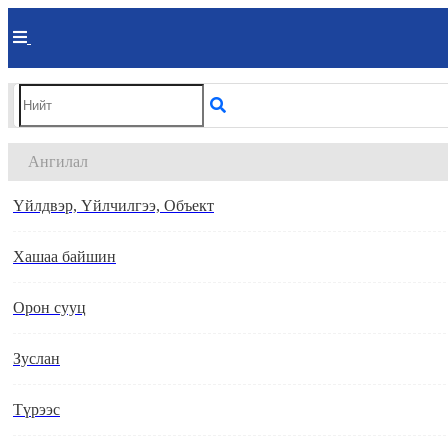
Ангилал
Үйлдвэр, Үйлчилгээ, Объект
Хашаа байшин
Орон сууц
Зуслан
Түрээс