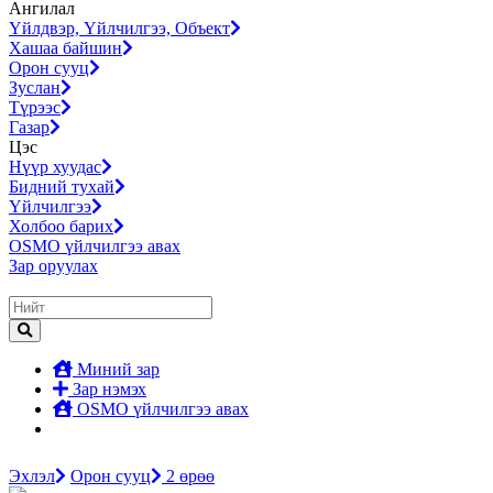
Ангилал
Үйлдвэр, Үйлчилгээ, Объект
Хашаа байшин
Орон сууц
Зуслан
Түрээс
Газар
Цэс
Нүүр хуудас
Бидний тухай
Үйлчилгээ
Холбоо барих
OSMO үйлчилгээ авах
Зар оруулах
Миний зар
Зар нэмэх
OSMO үйлчилгээ авах
Эхлэл
Орон сууц
2 өрөө