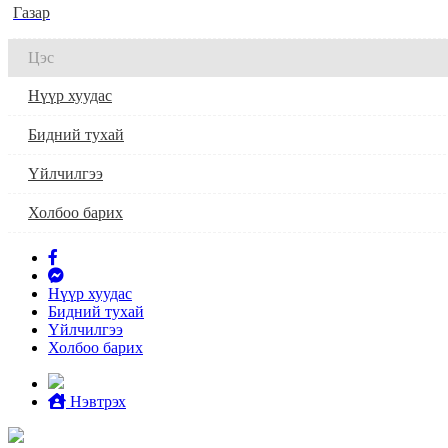
Газар
Цэс
Нүүр хуудас
Бидний тухай
Үйлчилгээ
Холбоо барих
Нүүр хуудас
Бидний тухай
Үйлчилгээ
Холбоо барих
Нэвтрэх