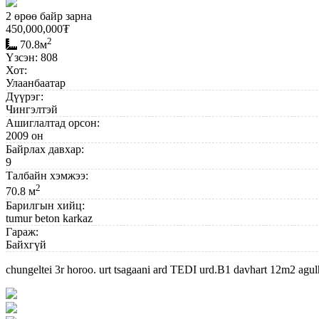
2 өрөө байр зарна
450,000,000
₮
2
70.8м
Үзсэн: 808
Хот:
Улаанбаатар
Дүүрэг:
Чингэлтэй
Ашиглалтад орсон:
2009 он
Байрлах давхар:
9
Талбайн хэмжээ:
2
70.8 м
Барилгын хийц:
tumur beton karkaz
Гараж:
Байхгүй
chungeltei 3r horoo. urt tsagaani ard TEDI urd.B1 davhart 12m2 agul