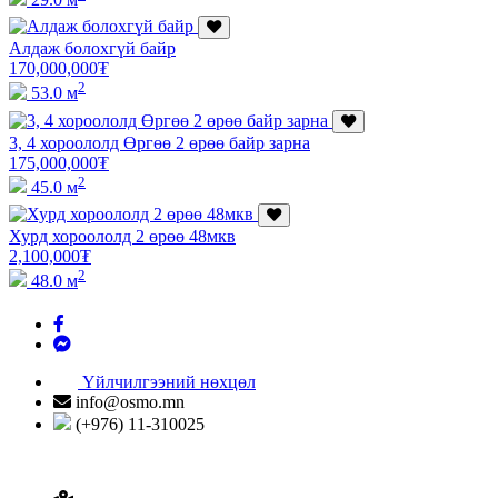
Алдаж болохгүй байр
170,000,000
₮
2
53.0 м
3, 4 хороололд Өргөө 2 өрөө байр зарна
175,000,000
₮
2
45.0 м
Хурд хороололд 2 өрөө 48мкв
2,100,000
₮
2
48.0 м
Үйлчилгээний нөхцөл
info@osmo.mn
(+976) 11-310025