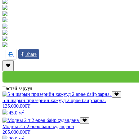
share
Төстэй зарууд
5-н шарын призерийн хажууд 2 өрөө байр зарна.
135,000,000
₮
2
45.0 м
Модны 2-т 2 өрөө байр худалдана
205,000,000
₮
2
29.0 м