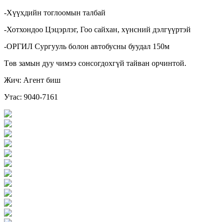
-Хүүхдийн тоглоомын талбай
-Хотхондоо Цэцэрлэг, Гоо сайхан, хүнсний дэлгүүртэй
-ОРГИЛ Сургууль болон автобусны буудал 150м
Төв замын дуу чимээ сонсогдохгүй тайван орчинтой.
Жич: Агент биш
Утас: 9040-7161