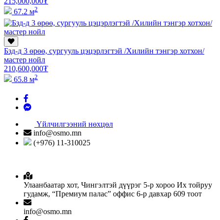
215,000,000
₮
2
67.2 м
Бзд-д 3 өрөө, сургууль цэцэрлэгтэй /Хилийн тэнгэр хотхон/
мастер нойл
210,600,000
₮
2
65.8 м
Үйлчилгээний нөхцөл
info@osmo.mn
(+976) 11-310025
Улаанбаатар хот, Чингэлтэй дүүрэг 5-р хороо Их тойруу
гудамж, “Премиум палас” оффис 6-р давхар 609 тоот
info@osmo.mn