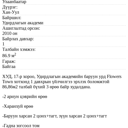
Улаанбаатар
Дүүрэг:
Хан-Уул
Байршил:
Удирдлагын академи
Ашиглалтад орсон:
2010 он
Байрлах давхар:
1
Талбайн хэмжээ:
2
86.9 м
Гараж:
Байгаа
ХУД, 17-р хороо, Удирдлагын академийн баруун урд Flowers
Town хотхонд 1 давхрын үйлчилгээ эрхлэх боломжтой
86,86м2 талбай бүхий 3 өрөө байр худалдана.
-2 ариун цэврийн өрөө
-Харанхуй өрөө
-Баруун харсан 2 цонх+тагт, зүүн харсан 2 цонх+тагт
-Гадна зогсоол том