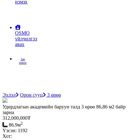
нэмэх
OSMO
үйлчилгээ
авах
Зар
нэмэх
Эхлэл
Орон сууц
3 өрөө
Удирдлагын академийн баруун талд 3 өрөө 86,86 м2 байр
зарна
312,000,000
₮
2
86.9м
Үзсэн: 1192
Хот: