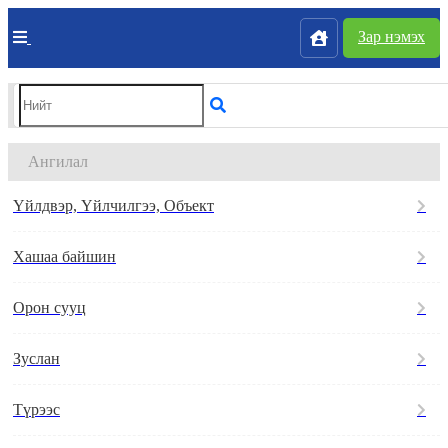
Зар нэмэх
Ангилал
Үйлдвэр, Үйлчилгээ, Объект
Хашаа байшин
Орон сууц
Зуслан
Түрээс