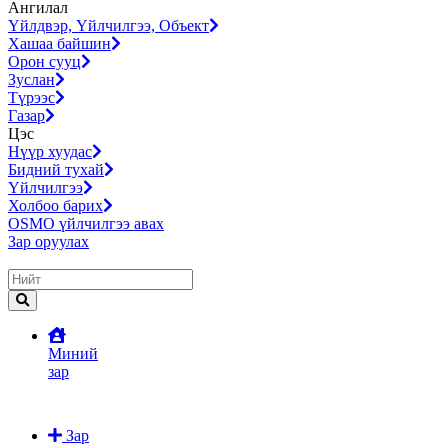
Ангилал
Үйлдвэр, Үйлчилгээ, Объект
Хашаа байшин
Орон сууц
Зуслан
Түрээс
Газар
Цэс
Нүүр хуудас
Бидний тухай
Үйлчилгээ
Холбоо барих
OSMO үйлчилгээ авах
Зар оруулах
Миний
зар
Зар