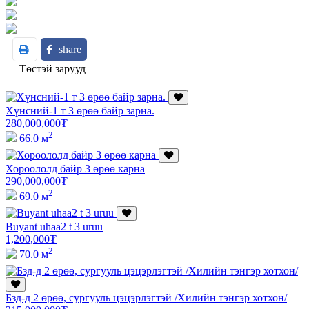
share
Төстэй зарууд
Хүнсний-1 т 3 өрөө байр зарна.
280,000,000
₮
2
66.0 м
Хороололд байр 3 өрөө карна
290,000,000
₮
2
69.0 м
Buyant uhaa2 t 3 uruu
1,200,000
₮
2
70.0 м
Бзд-д 2 өрөө, сургууль цэцэрлэгтэй /Хилийн тэнгэр хотхон/