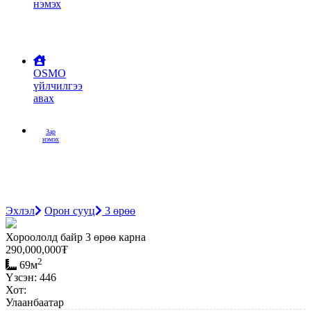
нэмэх
OSMO
үйлчилгээ
авах
Зар
нэмэх
Эхлэл
Орон сууц
3 өрөө
Хороололд байр 3 өрөө карна
290,000,000
₮
2
69м
Үзсэн: 446
Хот:
Улаанбаатар