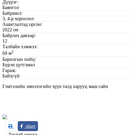
Дүүрэг:
Баянгол
Байршил:
3, 4-р хороолол
Ашиглалтад орсон:
2022 он
Байрлах давхар:
12
Талбайн хэмжээ:
2
69 м
Барилгын хийц:
Бүрэн цутгамал
Гараж:
Байхгүй
Гэмтэлийн эмнэлэгийн зүүн талд харууц маш сайн
share
Төстэй зарууд