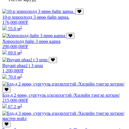
10-р хороололд 3 өрөө байр зарна.
176,000,000
₮
2
55.0 м
Хороололд байр 3 өрөө карна
290,000,000
₮
2
69.0 м
Buyant uhaa2 t 3 uruu
1,200,000
₮
2
70.0 м
Бзд-д 2 өрөө, сургууль цэцэрлэгтэй /Хилийн тэнгэр хотхон/
215,000,000
₮
2
67.2 м