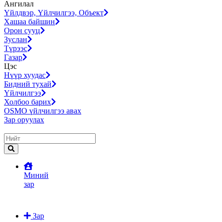
Ангилал
Үйлдвэр, Үйлчилгээ, Объект
Хашаа байшин
Орон сууц
Зуслан
Түрээс
Газар
Цэс
Нүүр хуудас
Бидний тухай
Үйлчилгээ
Холбоо барих
OSMO үйлчилгээ авах
Зар оруулах
Миний
зар
Зар