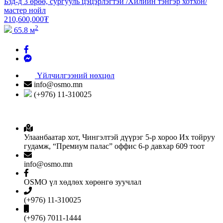
Бзд-д 3 өрөө, сургууль цэцэрлэгтэй /Хилийн тэнгэр хотхон/
мастер нойл
210,600,000
₮
2
65.8 м
Үйлчилгээний нөхцөл
info@osmo.mn
(+976) 11-310025
Улаанбаатар хот, Чингэлтэй дүүрэг 5-р хороо Их тойруу
гудамж, “Премиум палас” оффис 6-р давхар 609 тоот
info@osmo.mn
OSMO үл хөдлөх хөрөнгө зуучлал
(+976) 11-310025
(+976) 7011-1444