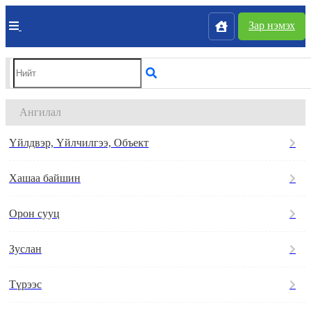
Зар нэмэх
Ангилал
Үйлдвэр, Үйлчилгээ, Объект
Хашаа байшин
Орон сууц
Зуслан
Түрээс