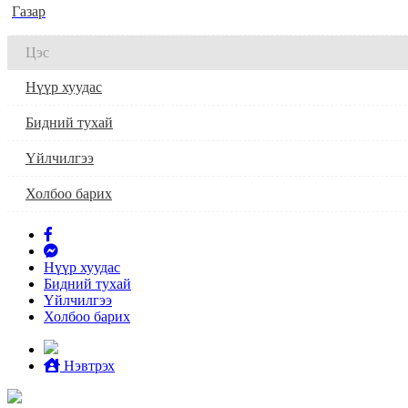
Газар
Цэс
Нүүр хуудас
Бидний тухай
Үйлчилгээ
Холбоо барих
Нүүр хуудас
Бидний тухай
Үйлчилгээ
Холбоо барих
Нэвтрэх