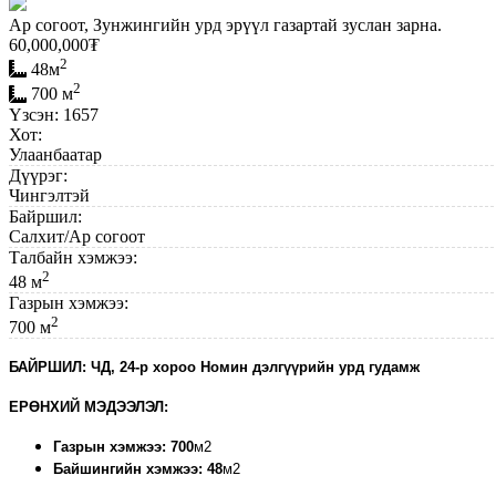
Ар согоот, Зунжингийн урд эрүүл газартай зуслан зарна.
60,000,000
₮
2
48м
2
700 м
Үзсэн: 1657
Хот:
Улаанбаатар
Дүүрэг:
Чингэлтэй
Байршил:
Салхит/Ар согоот
Талбайн хэмжээ:
2
48 м
Газрын хэмжээ:
2
700 м
БАЙРШИЛ: ЧД, 24-р хороо Номин дэлгүүрийн урд гудамж
ЕРӨНХИЙ МЭДЭЭЛЭЛ:
Газрын хэмжээ: 700
м2
Байшингийн хэмжээ: 48
м2