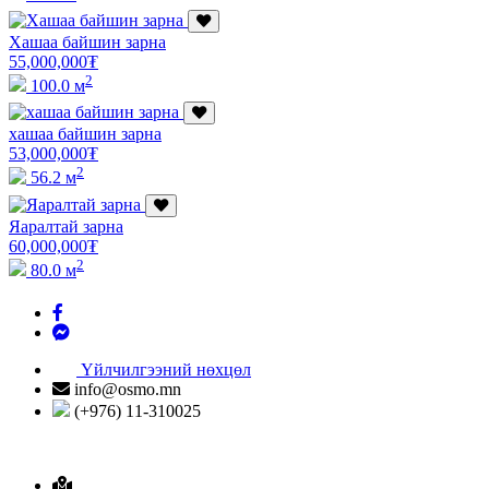
Хашаа байшин зарна
55,000,000
₮
2
100.0 м
хашаа байшин зарна
53,000,000
₮
2
56.2 м
Яаралтай зарна
60,000,000
₮
2
80.0 м
Үйлчилгээний нөхцөл
info@osmo.mn
(+976) 11-310025