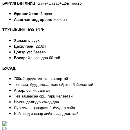
БАРИЛГЫН ХИЙЦ:
Банз+шавар+12-н тоосго
Өрөөний тоо:
1 өрөө
Ашиглалтанд орсон:
2008 он
ТЕХНИКИЙН НӨХЦӨЛ:
Халаалт:
Зуух
Цахилгаан:
220Вт
Цэвэр ус:
Зөөвөр
Бохир:
Хашаандаа 00-той
БУСАД:
700м2 эрүүл тэгшхэн газартай
Төв зам, буудалдаа маш ойрхон байрлалтай
Агаар, орчин сайтай
Төв замаасаа орц, гарц чөлөөтэй
Номин дэлгүүр хажуудаа
Сургууль, цэцэрлэг 1 буудал зайд
Байшинд засвар хийх шаардлагатай