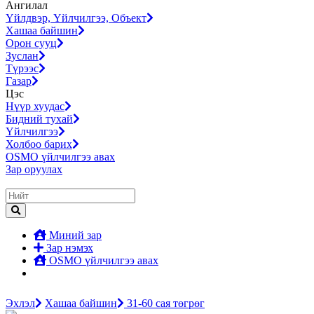
Ангилал
Үйлдвэр, Үйлчилгээ, Объект
Хашаа байшин
Орон сууц
Зуслан
Түрээс
Газар
Цэс
Нүүр хуудас
Бидний тухай
Үйлчилгээ
Холбоо барих
OSMO үйлчилгээ авах
Зар оруулах
Миний зар
Зар нэмэх
OSMO үйлчилгээ авах
Эхлэл
Хашаа байшин
31-60 сая төгрөг