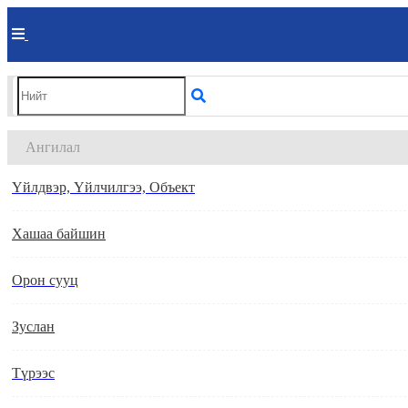
Ангилал
Үйлдвэр, Үйлчилгээ, Объект
Хашаа байшин
Орон сууц
Зуслан
Түрээс