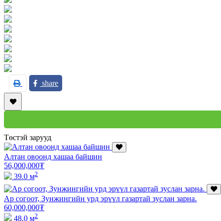
share
Төстэй зарууд
Алтан овоонд хашаа байшин
56,000,000
₮
2
39.0 м
Ар согоот, Зунжингийн урд эрүүл газартай зуслан зарна.
60,000,000
₮
2
48.0 м