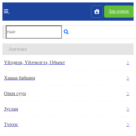
Зар нэмэх
Ангилал
Үйлдвэр, Үйлчилгээ, Объект
Хашаа байшин
Орон сууц
Зуслан
Түрээс