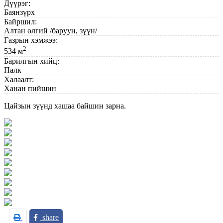
Дүүрэг:
Баянзүрх
Байршил:
Алтан өлгий /баруун, зүүн/
Газрын хэмжээ:
2
534 м
Барилгын хийц:
Палк
Халаалт:
Ханан пийшин
Цайзын зүүнд хашаа байшин зарна.
share