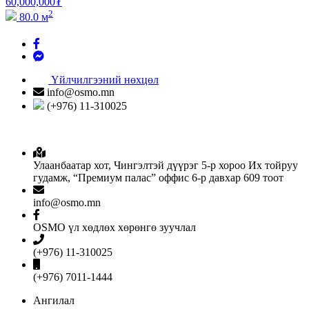
60,000,000
₮
2
80.0 м
Үйлчилгээний нөхцөл
info@osmo.mn
(+976) 11-310025
Улаанбаатар хот, Чингэлтэй дүүрэг 5-р хороо Их тойруу
гудамж, “Премиум палас” оффис 6-р давхар 609 тоот
info@osmo.mn
OSMO үл хөдлөх хөрөнгө зуучлал
(+976) 11-310025
(+976) 7011-1444
Ангилал