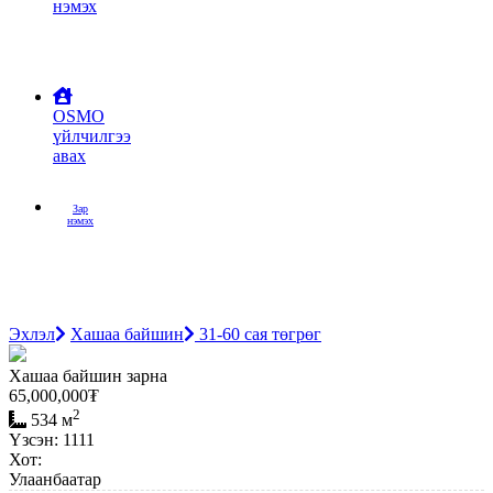
нэмэх
OSMO
үйлчилгээ
авах
Зар
нэмэх
Эхлэл
Хашаа байшин
31-60 сая төгрөг
Хашаа байшин зарна
65,000,000
₮
2
534 м
Үзсэн: 1111
Хот:
Улаанбаатар