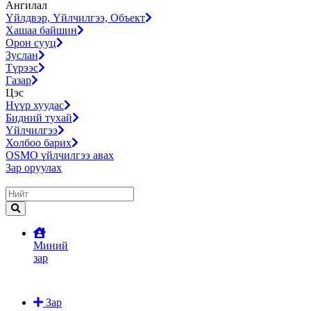
Ангилал
Үйлдвэр, Үйлчилгээ, Объект
Хашаа байшин
Орон сууц
Зуслан
Түрээс
Газар
Цэс
Нүүр хуудас
Бидний тухай
Үйлчилгээ
Холбоо барих
OSMO үйлчилгээ авах
Зар оруулах
Миний
зар
Зар