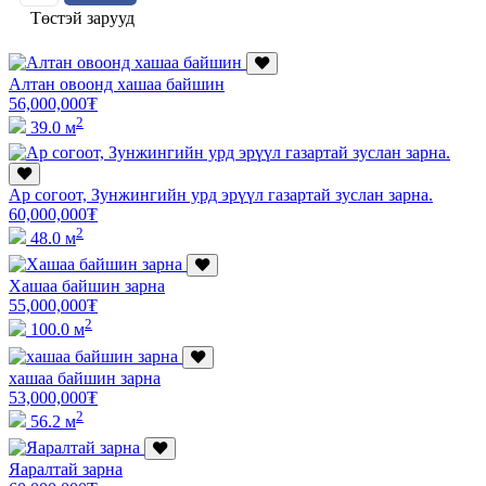
Төстэй зарууд
Алтан овоонд хашаа байшин
56,000,000
₮
2
39.0 м
Ар согоот, Зунжингийн урд эрүүл газартай зуслан зарна.
60,000,000
₮
2
48.0 м
Хашаа байшин зарна
55,000,000
₮
2
100.0 м
хашаа байшин зарна
53,000,000
₮
2
56.2 м
Яаралтай зарна