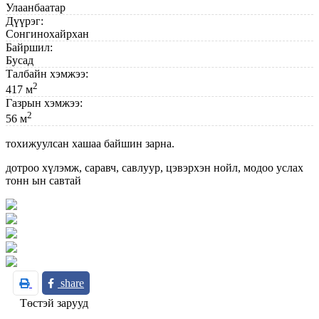
Улаанбаатар
Дүүрэг:
Сонгинохайрхан
Байршил:
Бусад
Талбайн хэмжээ:
2
417 м
Газрын хэмжээ:
2
56 м
тохижуулсан хашаа байшин зарна.
дотроо хүлэмж, саравч, савлуур, цэвэрхэн нойл, модоо услах
тонн ын савтай
share
Төстэй зарууд