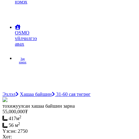
нэмэх
OSMO
үйлчилгээ
авах
Зар
нэмэх
Эхлэл
Хашаа байшин
31-60 сая төгрөг
тохижуулсан хашаа байшин зарна
55,000,000
₮
2
417м
2
56 м
Үзсэн: 2750
Хот: