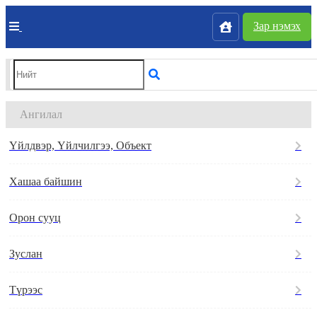
Зар нэмэх
Ангилал
Үйлдвэр, Үйлчилгээ, Объект
Хашаа байшин
Орон сууц
Зуслан
Түрээс