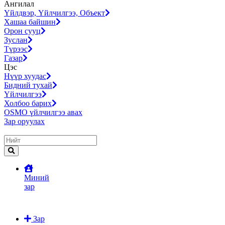
Ангилал
Үйлдвэр, Үйлчилгээ, Объект
Хашаа байшин
Орон сууц
Зуслан
Түрээс
Газар
Цэс
Нүүр хуудас
Бидний тухай
Үйлчилгээ
Холбоо барих
OSMO үйлчилгээ авах
Зар оруулах
Миний
зар
Зар