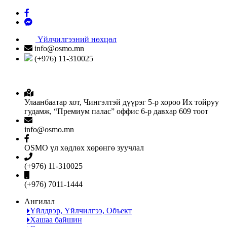
Үйлчилгээний нөхцөл
info@osmo.mn
(+976) 11-310025
Улаанбаатар хот, Чингэлтэй дүүрэг 5-р хороо Их тойруу
гудамж, “Премиум палас” оффис 6-р давхар 609 тоот
info@osmo.mn
OSMO үл хөдлөх хөрөнгө зуучлал
(+976) 11-310025
(+976) 7011-1444
Ангилал
Үйлдвэр, Үйлчилгээ, Объект
Хашаа байшин