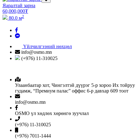
Яаралтай зарна
60,000,000
₮
2
80.0 м
Үйлчилгээний нөхцөл
info@osmo.mn
(+976) 11-310025
Улаанбаатар хот, Чингэлтэй дүүрэг 5-р хороо Их тойруу
гудамж, “Премиум палас” оффис 6-р давхар 609 тоот
info@osmo.mn
OSMO үл хөдлөх хөрөнгө зуучлал
(+976) 11-310025
(+976) 7011-1444