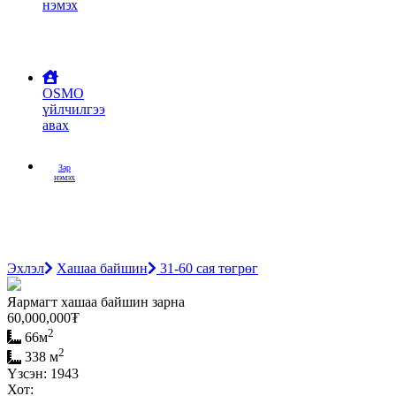
нэмэх
OSMO
үйлчилгээ
авах
Зар
нэмэх
Эхлэл
Хашаа байшин
31-60 сая төгрөг
Яармагт хашаа байшин зарна
60,000,000
₮
2
66м
2
338 м
Үзсэн: 1943
Хот: