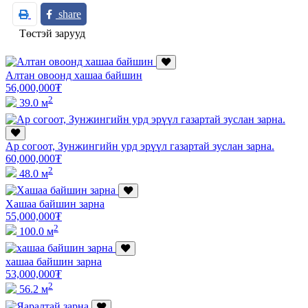
share
Төстэй зарууд
Алтан овоонд хашаа байшин
56,000,000
₮
2
39.0 м
Ар согоот, Зунжингийн урд эрүүл газартай зуслан зарна.
60,000,000
₮
2
48.0 м
Хашаа байшин зарна
55,000,000
₮
2
100.0 м
хашаа байшин зарна
53,000,000
₮
2
56.2 м