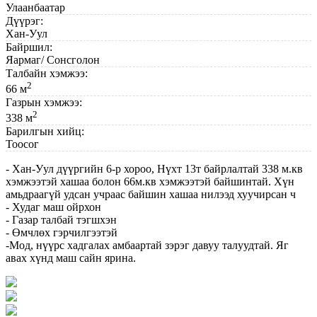
Улаанбаатар
Дүүрэг:
Хан-Уул
Байршил:
Яармаг/ Сонсголон
Талбайн хэмжээ:
2
66 м
Газрын хэмжээ:
2
338 м
Барилгын хийц:
Тоосог
- Хан-Уул дүүргийн 6-р хороо, Нүхт 13т байрлалтай 338 м.кв
хэмжээтэй хашаа болон 66м.кв хэмжээтэй байшинтай. Хүн
амьдраагүй удсан учраас байшин хашаа нилээд хуучирсан ч
- Худаг маш ойрхон
- Газар талбай тэгшхэн
- Өмчлөх гэрчилгээтэй
-Мод, нүүрс хадгалах амбаартай зэрэг давуу талуудтай. Яг
авах хүнд маш сайн ярина.