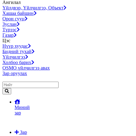
Ангилал
Үйлдвэр, Үйлчилгээ, Объект
Хашаа байшин
Орон сууц
Зуслан
Түрээс
Газар
Цэс
Нүүр хуудас
Бидний тухай
Үйлчилгээ
Холбоо барих
OSMO үйлчилгээ авах
Зар оруулах
Миний
зар
Зар