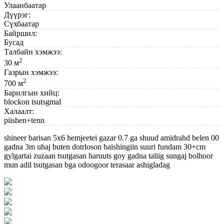
Улаанбаатар
Дүүрэг:
Сүхбаатар
Байршил:
Бусад
Талбайн хэмжээ:
2
30 м
Газрын хэмжээ:
2
700 м
Барилгын хийц:
blockon tsutsgmal
Халаалт:
piishen+tenn
shineer barisan 5x6 hemjeetei gazar 0.7 ga shuud amidrahd belen 00
gadna 3m uhaj buten dotrloson baishingiin suuri fundam 30+cm
gylgartai zuzaan tsutgasan haruuts goy gadna taliig sungaj bolhoor
mun adil tsutgasan bga odoogoor terasaar ashigladag