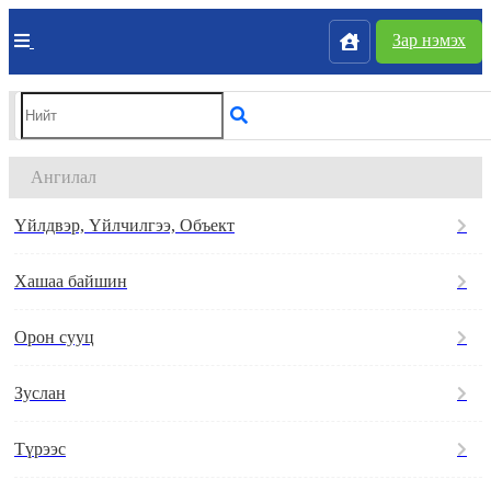
Зар нэмэх
Ангилал
Үйлдвэр, Үйлчилгээ, Объект
Хашаа байшин
Орон сууц
Зуслан
Түрээс