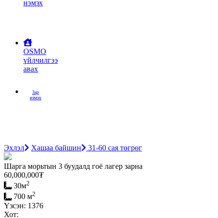
нэмэх
OSMO
үйлчилгээ
авах
Зар
нэмэх
Эхлэл
Хашаа байшин
31-60 сая төгрөг
Шарга морьтын 3 буудалд гоё лагер зарна
60,000,000
₮
2
30м
2
700 м
Үзсэн: 1376
Хот: