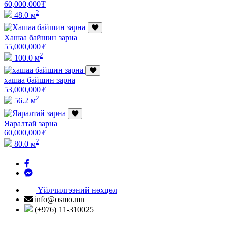
60,000,000
₮
2
48.0 м
Хашаа байшин зарна
55,000,000
₮
2
100.0 м
хашаа байшин зарна
53,000,000
₮
2
56.2 м
Яаралтай зарна
60,000,000
₮
2
80.0 м
Үйлчилгээний нөхцөл
info@osmo.mn
(+976) 11-310025