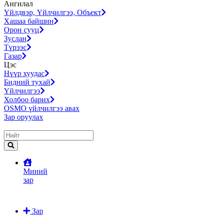
Ангилал
Үйлдвэр, Үйлчилгээ, Объект
Хашаа байшин
Орон сууц
Зуслан
Түрээс
Газар
Цэс
Нүүр хуудас
Бидний тухай
Үйлчилгээ
Холбоо барих
OSMO үйлчилгээ авах
Зар оруулах
Миний
зар
Зар