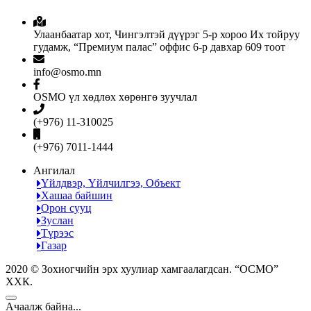
Улаанбаатар хот, Чингэлтэй дүүрэг 5-р хороо Их тойруу
гудамж, “Премиум палас” оффис 6-р давхар 609 тоот
info@osmo.mn
OSMO үл хөдлөх хөрөнгө зуучлал
(+976) 11-310025
(+976) 7011-1444
Ангилал
Үйлдвэр, Үйлчилгээ, Объект
Хашаа байшин
Орон сууц
Зуслан
Түрээс
Газар
2020 © Зохиогчийн эрх хуулиар хамгаалагдсан. “ОСМО”
ХХК.
Ачаалж байна...