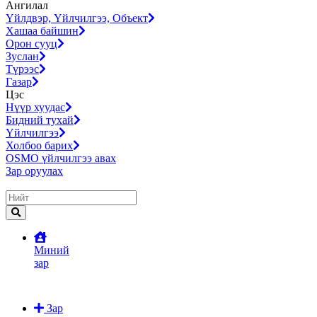
Ангилал
Үйлдвэр, Үйлчилгээ, Объект
Хашаа байшин
Орон сууц
Зуслан
Түрээс
Газар
Цэс
Нүүр хуудас
Бидний тухай
Үйлчилгээ
Холбоо барих
OSMO үйлчилгээ авах
Зар оруулах
Миний
зар
Зар