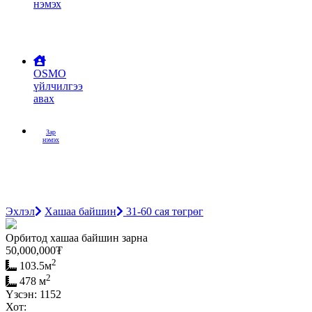
нэмэх
OSMO
үйлчилгээ
авах
Зар
нэмэх
Эхлэл
Хашаа байшин
31-60 сая төгрөг
Орбитод хашаа байшин зарна
50,000,000
₮
2
103.5м
2
478 м
Үзсэн: 1152
Хот: