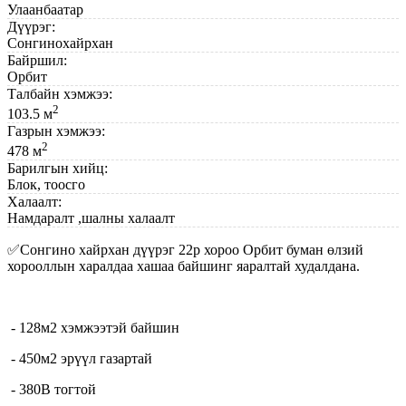
Улаанбаатар
Дүүрэг:
Сонгинохайрхан
Байршил:
Орбит
Талбайн хэмжээ:
2
103.5 м
Газрын хэмжээ:
2
478 м
Барилгын хийц:
Блок, тоосго
Халаалт:
Намдаралт ,шалны халаалт
✅Сонгино хайрхан дүүрэг 22р хороо Орбит буман өлзий
хорооллын харалдаа хашаа байшинг яаралтай худалдана.
- 128м2 хэмжээтэй байшин
- 450м2 эрүүл газартай
- 380В тогтой