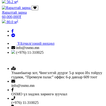
2
56.2 м
Яаралтай зарна
60,000,000
₮
2
80.0 м
Үйлчилгээний нөхцөл
info@osmo.mn
(+976) 11-310025
Улаанбаатар хот, Чингэлтэй дүүрэг 5-р хороо Их тойруу
гудамж, “Премиум палас” оффис 6-р давхар 609 тоот
info@osmo.mn
OSMO үл хөдлөх хөрөнгө зуучлал
(+976) 11-310025