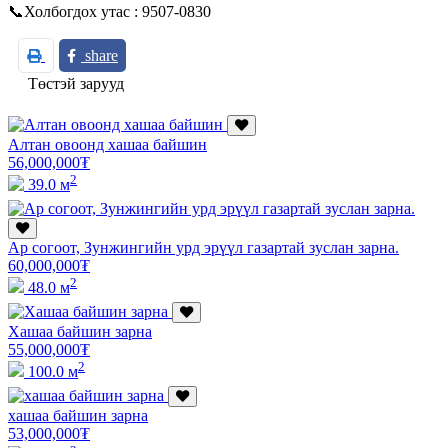
📞Холбогдох утас : 9507-0830
share
Төстэй зарууд
Алтан овоонд хашаа байшин
56,000,000
₮
2
39.0 м
Ар согоот, Зунжингийн урд эрүүл газартай зуслан зарна.
60,000,000
₮
2
48.0 м
Хашаа байшин зарна
55,000,000
₮
2
100.0 м
хашаа байшин зарна
53,000,000
₮