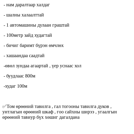
- нам даралтаар халдаг
- шалны халаалттай
- 1 автомашины дулаан граштай
- 100метр зайд худагтай
- бичиг баримт бүрэн өмчлөх
- хашаандаа саадтай
-өвөл зундаа агаартай , үер уснаас хол
- буудлаас 800м
-худаг 100м
✅Том өрөөний тавилга , гал тогооны тавилга дуков ,
унтлагын өрөөний шкаф , гоо сайхны ширээ , угаалгын
өрөөний тавиур бүх хөшиг дагалдана