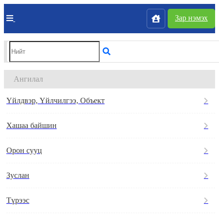
Зар нэмэх
Ангилал
Үйлдвэр, Үйлчилгээ, Объект
Хашаа байшин
Орон сууц
Зуслан
Түрээс