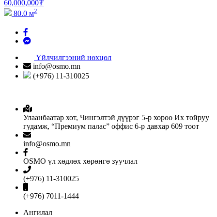
60,000,000
₮
2
80.0 м
Үйлчилгээний нөхцөл
info@osmo.mn
(+976) 11-310025
Улаанбаатар хот, Чингэлтэй дүүрэг 5-р хороо Их тойруу
гудамж, “Премиум палас” оффис 6-р давхар 609 тоот
info@osmo.mn
OSMO үл хөдлөх хөрөнгө зуучлал
(+976) 11-310025
(+976) 7011-1444
Ангилал