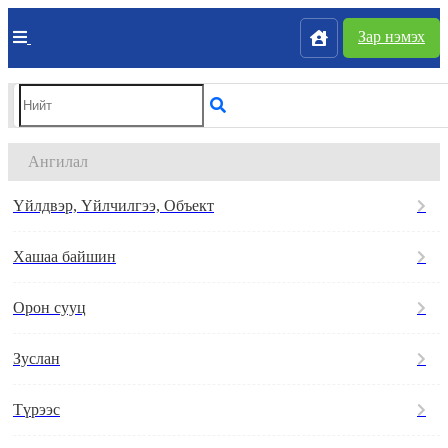
Зар нэмэх
Ангилал
Үйлдвэр, Үйлчилгээ, Объект
Хашаа байшин
Орон сууц
Зуслан
Түрээс