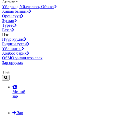
Ангилал
Үйлдвэр, Үйлчилгээ, Объект
Хашаа байшин
Орон сууц
Зуслан
Түрээс
Газар
Цэс
Нүүр хуудас
Бидний тухай
Үйлчилгээ
Холбоо барих
OSMO үйлчилгээ авах
Зар оруулах
Миний
зар
Зар