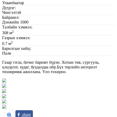
Улаанбаатар
Дүүрэг:
Чингэлтэй
Байршил:
Дэнжийн 1000
Талбайн хэмжээ:
2
308 м
Газрын хэмжээ:
2
0.7 м
Барилгын хийц:
Палк
Газар тэгш, бичиг баримт бүрэн. Хотын төв, сургууль,
цэцэрлэг, худаг, буудалдаа ойр.Бүх төрлийн интернэт
төхөөрөмж ажиллана. Үнэ тохирно.
share