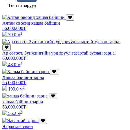
Төстэй зарууд
Алтан овоонд хашаа байшин
56,000,000
₮
2
39.0 м
Ар согоот, Зунжингийн урд эрүүл газартай зуслан зарна.
60,000,000
₮
2
48.0 м
Хашаа байшин зарна
55,000,000
₮
2
100.0 м
хашаа байшин зарна
53,000,000
₮
2
56.2 м
Яаралтай зарна