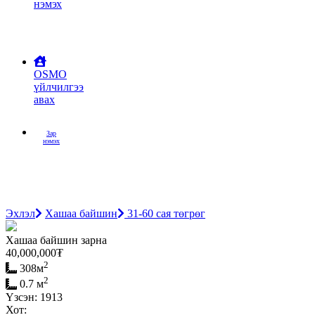
нэмэх
OSMO
үйлчилгээ
авах
Зар
нэмэх
Эхлэл
Хашаа байшин
31-60 сая төгрөг
Хашаа байшин зарна
40,000,000
₮
2
308м
2
0.7 м
Үзсэн: 1913
Хот: