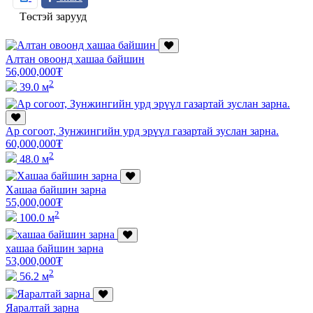
Төстэй зарууд
Алтан овоонд хашаа байшин
56,000,000
₮
2
39.0 м
Ар согоот, Зунжингийн урд эрүүл газартай зуслан зарна.
60,000,000
₮
2
48.0 м
Хашаа байшин зарна
55,000,000
₮
2
100.0 м
хашаа байшин зарна
53,000,000
₮
2
56.2 м
Яаралтай зарна