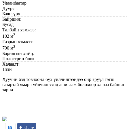
Улаанбаатар
Дүүрэг:
Баянзүрх
Байршил:
Бусад
Талбайн хэмжээ:
2
102 м
Газрын хэмжээ:
2
700 м
Барилгын хийц:
Полострин блок
Халаалт:
Тээн
Хуучин бзд товчоонд бүх үйлчилгээндээ ойр эрүүл тэгш
газартай ямарч үйлчилгээнд ашиглаж болохоор хашаа байшин
зарна
share