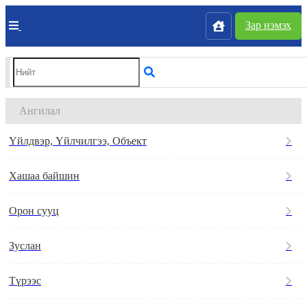
Зар нэмэх
Ангилал
Үйлдвэр, Үйлчилгээ, Объект
Хашаа байшин
Орон сууц
Зуслан
Түрээс