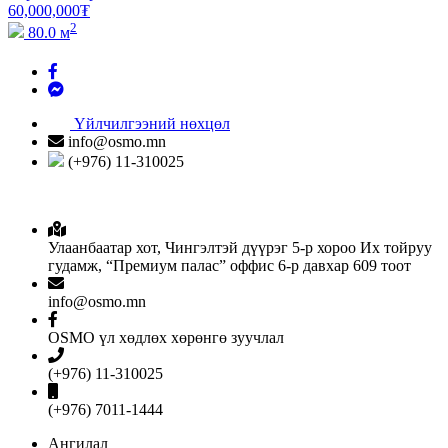
60,000,000
₮
2
80.0 м
Үйлчилгээний нөхцөл
info@osmo.mn
(+976) 11-310025
Улаанбаатар хот, Чингэлтэй дүүрэг 5-р хороо Их тойруу
гудамж, “Премиум палас” оффис 6-р давхар 609 тоот
info@osmo.mn
OSMO үл хөдлөх хөрөнгө зуучлал
(+976) 11-310025
(+976) 7011-1444
Ангилал