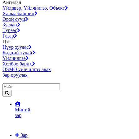
Ангилал
Үйлдвэр, Үйлчилгээ, Объект
Хашаа байшин
Орон сууц
Зуслан
Түрээс
Газар
Цэс
Нүүр хуудас
Бидний тухай
Үйлчилгээ
Холбоо барих
OSMO үйлчилгээ авах
Зар оруулах
Миний
зар
Зар