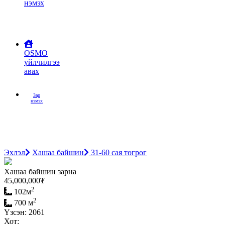
нэмэх
OSMO
үйлчилгээ
авах
Зар
нэмэх
Эхлэл
Хашаа байшин
31-60 сая төгрөг
Хашаа байшин зарна
45,000,000
₮
2
102м
2
700 м
Үзсэн: 2061
Хот: