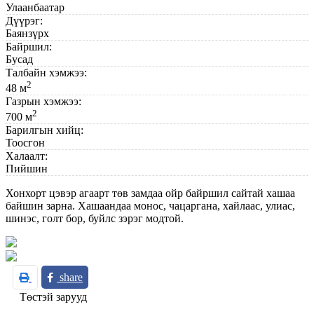
Улаанбаатар
Дүүрэг:
Баянзүрх
Байршил:
Бусад
Талбайн хэмжээ:
2
48 м
Газрын хэмжээ:
2
700 м
Барилгын хийц:
Тоосгон
Халаалт:
Пийшин
Хонхорт цэвэр агаарт төв замдаа ойр байршил сайтай хашаа
байшин зарна. Хашаандаа монос, чацаргана, хайлаас, улиас,
шинэс, голт бор, буйлс зэрэг модтой.
share
Төстэй зарууд