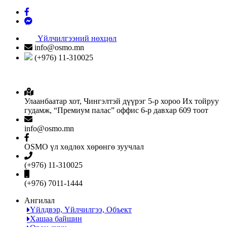
Үйлчилгээний нөхцөл
info@osmo.mn
(+976) 11-310025
Улаанбаатар хот, Чингэлтэй дүүрэг 5-р хороо Их тойруу
гудамж, “Премиум палас” оффис 6-р давхар 609 тоот
info@osmo.mn
OSMO үл хөдлөх хөрөнгө зуучлал
(+976) 11-310025
(+976) 7011-1444
Ангилал
Үйлдвэр, Үйлчилгээ, Объект
Хашаа байшин