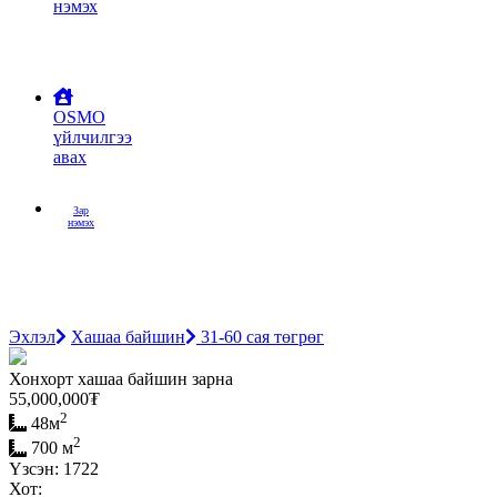
нэмэх
OSMO
үйлчилгээ
авах
Зар
нэмэх
Эхлэл
Хашаа байшин
31-60 сая төгрөг
Хонхорт хашаа байшин зарна
55,000,000
₮
2
48м
2
700 м
Үзсэн: 1722
Хот: