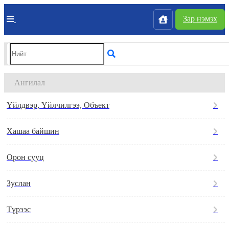
Зар нэмэх
Ангилал
Үйлдвэр, Үйлчилгээ, Объект
Хашаа байшин
Орон сууц
Зуслан
Түрээс