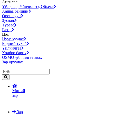
Ангилал
Үйлдвэр, Үйлчилгээ, Объект
Хашаа байшин
Орон сууц
Зуслан
Түрээс
Газар
Цэс
Нүүр хуудас
Бидний тухай
Үйлчилгээ
Холбоо барих
OSMO үйлчилгээ авах
Зар оруулах
Миний
зар
Зар