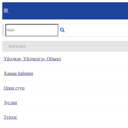
Ангилал
Үйлдвэр, Үйлчилгээ, Объект
Хашаа байшин
Орон сууц
Зуслан
Түрээс