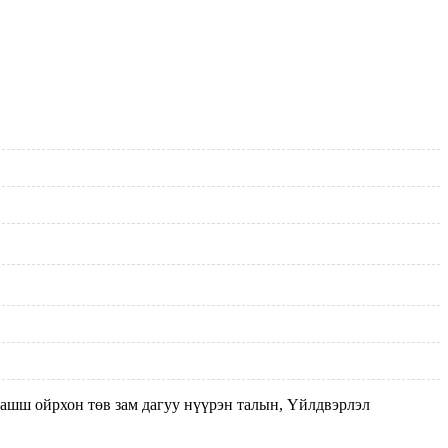
машш ойрхон төв зам дагуу нүүрэн талын, Үйлдвэрлэл