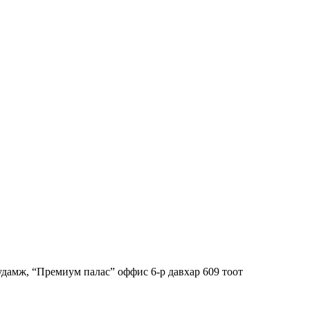
гудамж, “Премиум палас” оффис 6-р давхар 609 тоот