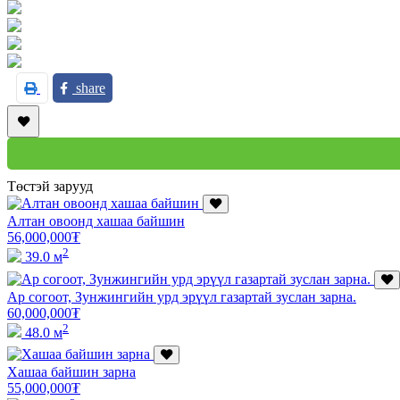
share
Төстэй зарууд
Алтан овоонд хашаа байшин
56,000,000
₮
2
39.0 м
Ар согоот, Зунжингийн урд эрүүл газартай зуслан зарна.
60,000,000
₮
2
48.0 м
Хашаа байшин зарна
55,000,000
₮