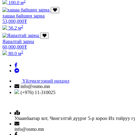
2
100.0 м
хашаа байшин зарна
53,000,000
₮
2
56.2 м
Яаралтай зарна
60,000,000
₮
2
80.0 м
Үйлчилгээний нөхцөл
info@osmo.mn
(+976) 11-310025
Улаанбаатар хот, Чингэлтэй дүүрэг 5-р хороо Их тойруу 
info@osmo.mn