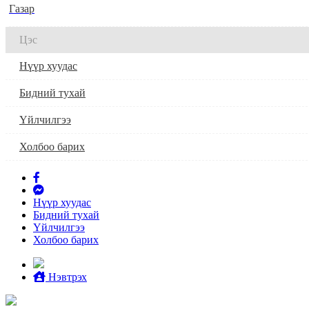
Газар
Цэс
Нүүр хуудас
Бидний тухай
Үйлчилгээ
Холбоо барих
Нүүр хуудас
Бидний тухай
Үйлчилгээ
Холбоо барих
Нэвтрэх