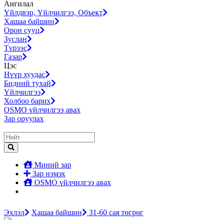
Ангилал
Үйлдвэр, Үйлчилгээ, Объект
Хашаа байшин
Орон сууц
Зуслан
Түрээс
Газар
Цэс
Нүүр хуудас
Бидний тухай
Үйлчилгээ
Холбоо барих
OSMO үйлчилгээ авах
Зар оруулах
Миний зар
Зар нэмэх
OSMO үйлчилгээ авах
Эхлэл
Хашаа байшин
31-60 сая төгрөг