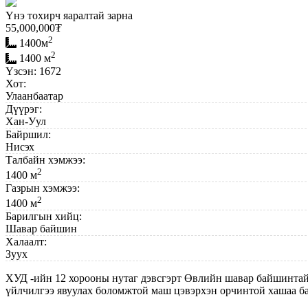
Үнэ тохирч яаралтай зарна
55,000,000
₮
2
1400м
2
1400 м
Үзсэн: 1672
Хот:
Улаанбаатар
Дүүрэг:
Хан-Уул
Байршил:
Нисэх
Талбайн хэмжээ:
2
1400 м
Газрын хэмжээ:
2
1400 м
Барилгын хийц:
Шавар байшин
Халаалт:
Зуух
ХУД -ийн 12 хорооны нутаг дэвсгэрт Өвлийн шавар байшинтай 
үйлчилгээ явуулах боломжтой маш цэвэрхэн орчинтой хашаа ба