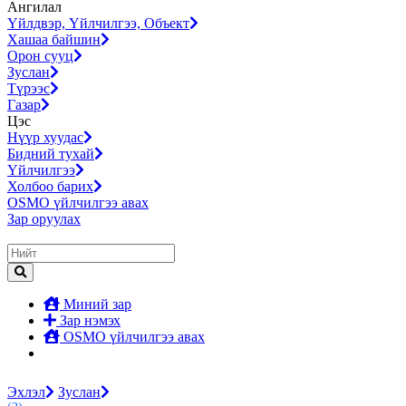
Ангилал
Үйлдвэр, Үйлчилгээ, Объект
Хашаа байшин
Орон сууц
Зуслан
Түрээс
Газар
Цэс
Нүүр хуудас
Бидний тухай
Үйлчилгээ
Холбоо барих
OSMO үйлчилгээ авах
Зар оруулах
Миний зар
Зар нэмэх
OSMO үйлчилгээ авах
Эхлэл
Зуслан