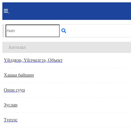
Ангилал
Үйлдвэр, Үйлчилгээ, Объект
Хашаа байшин
Орон сууц
Зуслан
Түрээс