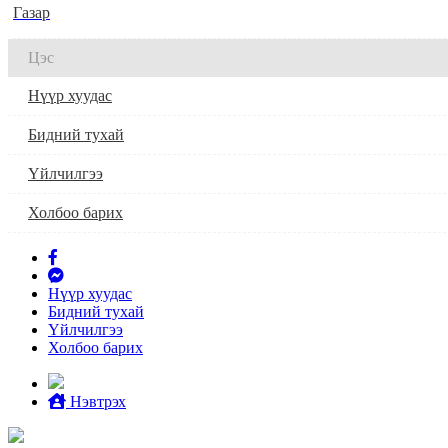
Газар
Цэс
Нүүр хуудас
Бидний тухай
Үйлчилгээ
Холбоо барих
Нүүр хуудас
Бидний тухай
Үйлчилгээ
Холбоо барих
Нэвтрэх