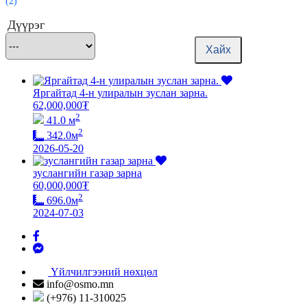
(2)
Дүүрэг
Хайх
Яргайтад 4-н улиралын зуслан зарна.
62,000,000
₮
2
41.0 м
2
342.0м
2026-05-20
зуслангийн газар зарна
60,000,000
₮
2
696.0м
2024-07-03
Үйлчилгээний нөхцөл
info@osmo.mn
(+976) 11-310025