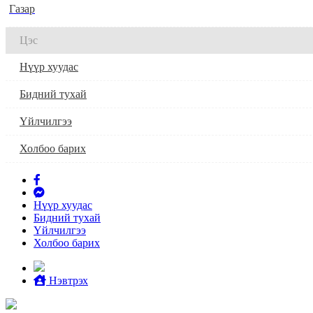
Газар
Цэс
Нүүр хуудас
Бидний тухай
Үйлчилгээ
Холбоо барих
Нүүр хуудас
Бидний тухай
Үйлчилгээ
Холбоо барих
Нэвтрэх