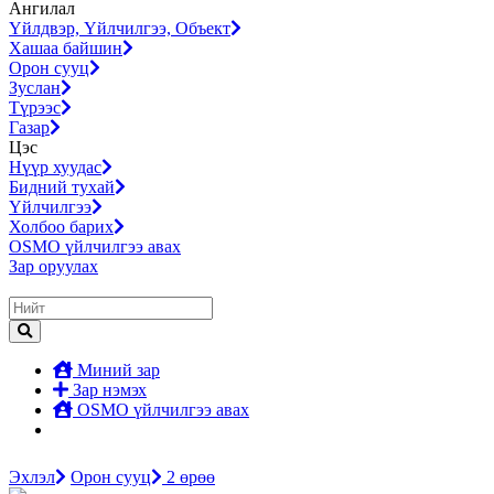
Ангилал
Үйлдвэр, Үйлчилгээ, Объект
Хашаа байшин
Орон сууц
Зуслан
Түрээс
Газар
Цэс
Нүүр хуудас
Бидний тухай
Үйлчилгээ
Холбоо барих
OSMO үйлчилгээ авах
Зар оруулах
Миний зар
Зар нэмэх
OSMO үйлчилгээ авах
Эхлэл
Орон сууц
2 өрөө