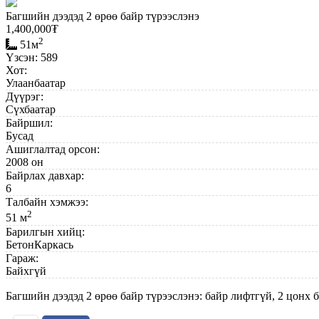
Багшийн дээдэд 2 өрөө байр түрээслэнэ
1,400,000
₮
2
51м
Үзсэн: 589
Хот:
Улаанбаатар
Дүүрэг:
Сүхбаатар
Байршил:
Бусад
Ашиглалтад орсон:
2008 он
Байрлах давхар:
6
Талбайн хэмжээ:
2
51 м
Барилгын хийц:
БетонКаркась
Гараж:
Байхгүй
Багшийн дээдэд 2 өрөө байр түрээслэнэ: байр лифтгүй, 2 цонх б