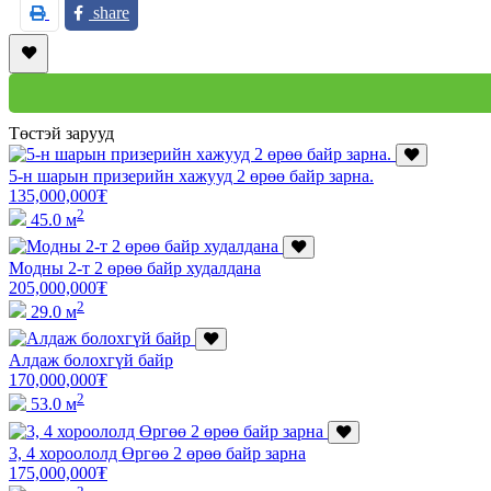
share
Төстэй зарууд
5-н шарын призерийн хажууд 2 өрөө байр зарна.
135,000,000
₮
2
45.0 м
Модны 2-т 2 өрөө байр худалдана
205,000,000
₮
2
29.0 м
Алдаж болохгүй байр
170,000,000
₮
2
53.0 м
3, 4 хороололд Өргөө 2 өрөө байр зарна
175,000,000
₮