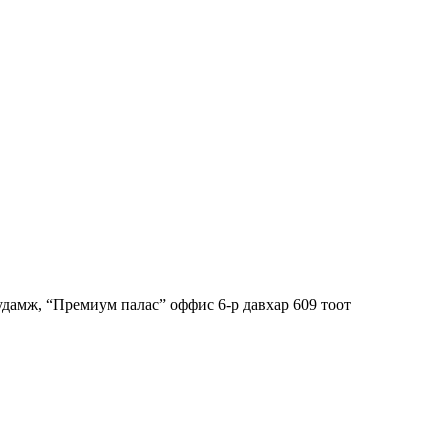
гудамж, “Премиум палас” оффис 6-р давхар 609 тоот