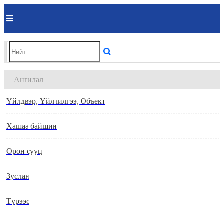
Ангилал
Үйлдвэр, Үйлчилгээ, Объект
Хашаа байшин
Орон сууц
Зуслан
Түрээс