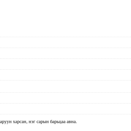
аруун харсан, нэг сарын барьцаа авна.