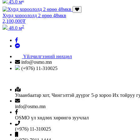
2
45.0 м
Хурд хороололд 2 өрөө 48мкв
2,100,000
₮
2
48.0 м
Үйлчилгээний нөхцөл
info@osmo.mn
(+976) 11-310025
Улаанбаатар хот, Чингэлтэй дүүрэг 5-р хороо Их тойруу 
info@osmo.mn
OSMO үл хөдлөх хөрөнгө зуучлал
(+976) 11-310025