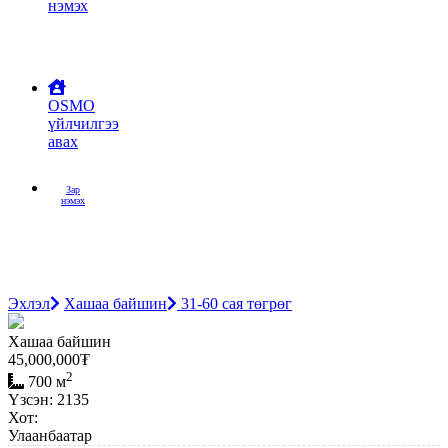
нэмэх
OSMO
үйлчилгээ
авах
Зар
нэмэх
Эхлэл
Хашаа байшин
31-60 сая төгрөг
Хашаа байшин
45,000,000
₮
2
700 м
Үзсэн: 2135
Хот:
Улаанбаатар