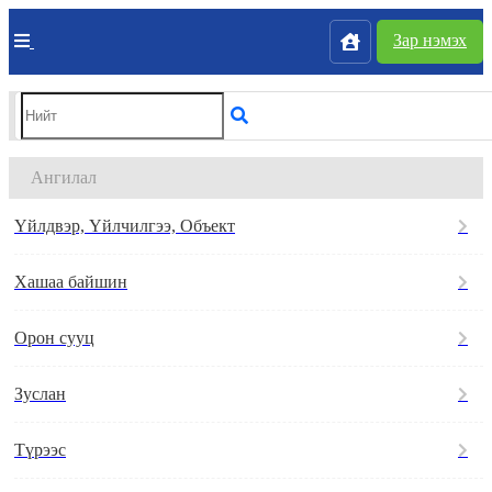
Зар нэмэх
Ангилал
Үйлдвэр, Үйлчилгээ, Объект
Хашаа байшин
Орон сууц
Зуслан
Түрээс