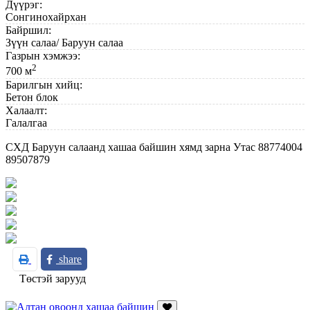
Дүүрэг:
Сонгинохайрхан
Байршил:
Зүүн салаа/ Баруун салаа
Газрын хэмжээ:
2
700 м
Барилгын хийц:
Бетон блок
Халаалт:
Галалгаа
СХД Баруун салаанд хашаа байшин хямд зарна Утас 88774004
89507879
share
Төстэй зарууд