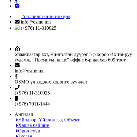
Үйлчилгээний нөхцөл
info@osmo.mn
(+976) 11-310025
Улаанбаатар хот, Чингэлтэй дүүрэг 5-р хороо Их тойруу
гудамж, “Премиум палас” оффис 6-р давхар 609 тоот
info@osmo.mn
OSMO үл хөдлөх хөрөнгө зуучлал
(+976) 11-310025
(+976) 7011-1444
Ангилал
Үйлдвэр, Үйлчилгээ, Объект
Хашаа байшин
Орон сууц
Зуслан