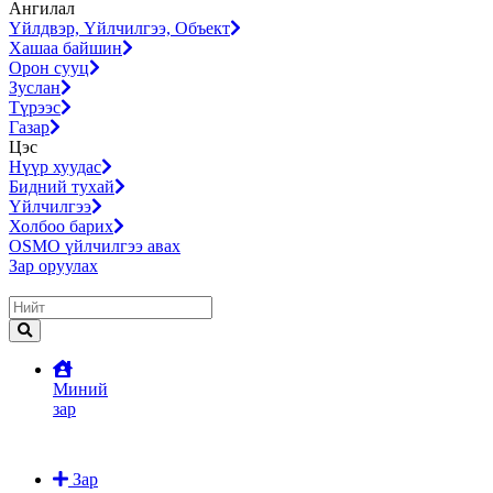
Ангилал
Үйлдвэр, Үйлчилгээ, Объект
Хашаа байшин
Орон сууц
Зуслан
Түрээс
Газар
Цэс
Нүүр хуудас
Бидний тухай
Үйлчилгээ
Холбоо барих
OSMO үйлчилгээ авах
Зар оруулах
Миний
зар
Зар